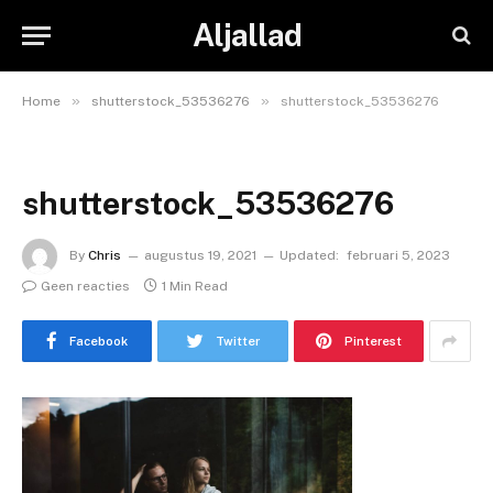
Aljallad
»
»
Home
shutterstock_53536276
shutterstock_53536276
shutterstock_53536276
By
Chris
augustus 19, 2021
Updated:
februari 5, 2023
Geen reacties
1 Min Read
Facebook
Twitter
Pinterest