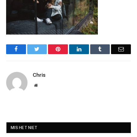
Facebook
Twitter
Pinterest
LinkedIn
Tumblr
Email
Chris
Website
MIS HET NIET