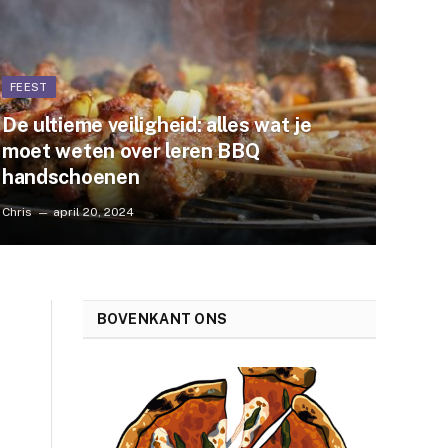
FEEST
De ultieme veiligheid: alles wat je
moet weten over leren BBQ
handschoenen
Chris
april 20, 2024
BOVENKANT ONS