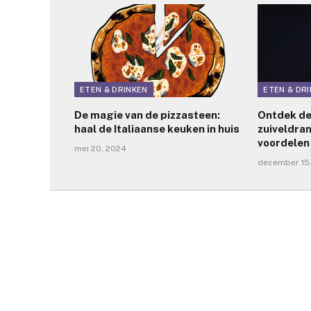
ETEN & DRINKEN
ETEN & DR
De magie van de pizzasteen:
Ontdek de
haal de Italiaanse keuken in huis
zuiveldra
voordelen
mei 20, 2024
december 15