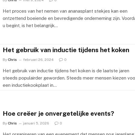
By
Chris
mei 9, 2024
0
Het proces van het nemen van ananasplant stekjes kan een
ontzettend boeiende en bevredigende onderneming zijn. Voord
u begint, is het belangrijk…
Het gebruik van inductie tijdens het koken
By
Chris
februari 26, 2024
0
Het gebruik van inductie tijdens het koken is de laatste jaren
steeds populairder geworden. Steeds meer mensen kiezen voo
een inductiekookplaat in…
Hoe creëer je onvergetelijke events?
By
Chris
januari 5, 2026
0
Het organiseren van een evenement dat mensen nog jarenlang