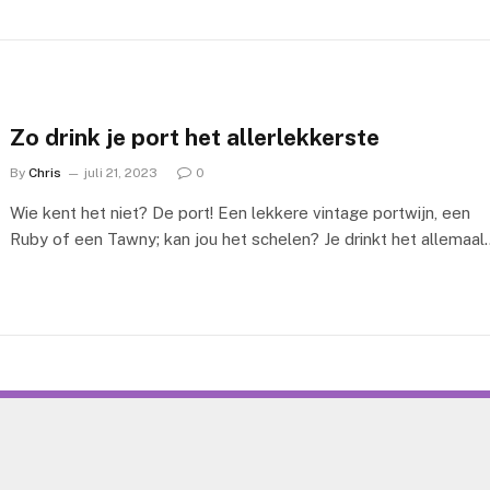
Zo drink je port het allerlekkerste
By
Chris
juli 21, 2023
0
Wie kent het niet? De port! Een lekkere vintage portwijn, een
Ruby of een Tawny; kan jou het schelen? Je drinkt het allemaal