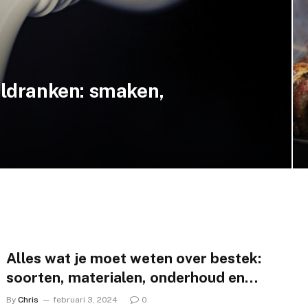
eldranken: smaken,
Alles wat je moet weten over bestek:
soorten, materialen, onderhoud en
geschiedenis
By
Chris
februari 3, 2024
0