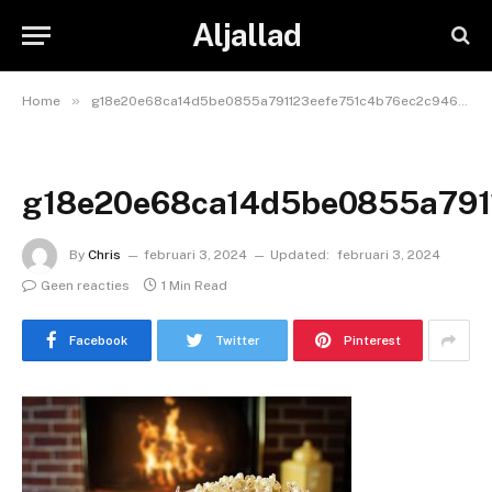
Aljallad
»
Home
g18e20e68ca14d5be0855a791123eefe751c4b76ec2c9465d24aaf8362380b2e4aa826cbba922cfeeb8b0ec8c83aa0f6b30f9e624c9211e55fd5cfc1188fa4b40_640
g18e20e68ca14d5be0855a791
By
Chris
februari 3, 2024
Updated:
februari 3, 2024
Geen reacties
1 Min Read
Facebook
Twitter
Pinterest