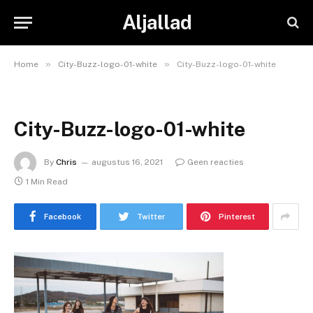
Aljallad
»
»
Home
City-Buzz-logo-01-white
City-Buzz-logo-01-white
City-Buzz-logo-01-white
By
Chris
augustus 16, 2021
Geen reacties
1 Min Read
Facebook
Twitter
Pinterest