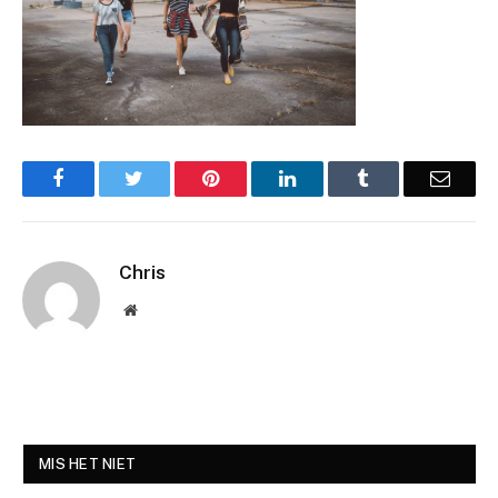
Facebook
Twitter
Pinterest
LinkedIn
Tumblr
Email
Chris
Website
MIS HET NIET