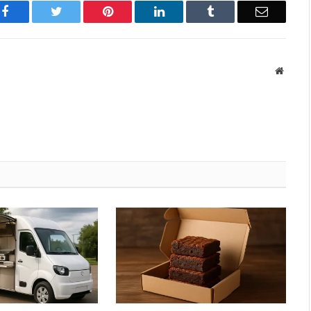
Facebook
Twitter
Pinterest
LinkedIn
Tumblr
Email
Websit