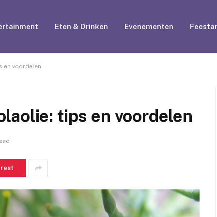
ertainment
Eten & Drinken
Evenementen
Feestar
s en voordelen
aolie: tips en voordelen
Read
erest