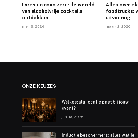
Lyres en nono zero: de wereld
Alles over el
van alcoholvrije cocktails
foodtrucks: 
ontdekken
uitvoering
mei 18, 2026
maart 2, 2026
ONZE KEUZES
Welke gala locatie past bij jouw
event?
juni 18, 2026
Inductie beschermers: alles wat je