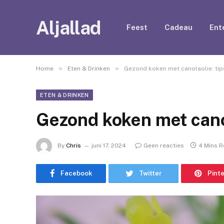
Aljallad
Feest
Cadeau
Ent
»
»
Home
Eten & Drinken
Gezond koken met canolaolie: tip
ETEN & DRINKEN
Gezond koken met canol
By
Chris
juni 17, 2024
Geen reacties
4 Mins 
Facebook
Twitter
Pint